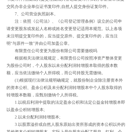
交民办非企业单位证书复印件;自然人提交身份证复印件。
7、公司营业执照副本。
注：依照《公司法》、《公司登记管理条例》设立的公司申
请变更股东或发起人名称或姓名变更登记适用本规范。以上各项
未注明提交复印件的，应当提交原件。提交复印件的，应当注
明“与原件一致”并由公司加盖公章。
有限责任公司变更为股份有限公司需要缴税吗
根据相关法律法规规定，有限责任公司按照净资产整体变更
为股份公司时，个人股东以未分配利润转增股本取得的股本数
额，应当依法缴纳个人所得税，而公司持股无需缴纳。
(1)根据现行法律法规明确规定，就股份制企业除注册资本外
的资本公积、盈余公积及未分配利润转增股本中个人股东取得的
转增股本数额，应甄别缴纳个人所得税。
1.以税后利润中提取的法定盈余公积和法定公益金转增股本即
以盈余公积转增股本;
2.以未分配利润转增股本;
3.以股票溢价或自然人股东原始出资所形成的资本公积以外的
其他资本公积转增股本，实际上是向股东分配了股息、红利，个