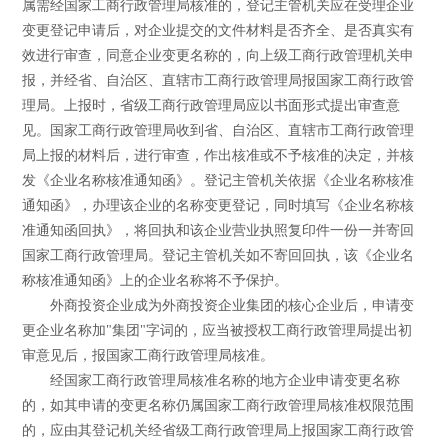
属需经国家工商行政管理局核准的，登记主管机关应在受理企业
变更登记申请后，对企业提交的文件材料是否齐全、是否真实有
效进行审查，同意企业变更名称的，向上级工商行政管理机关申
报，并经省、自治区、直辖市工商行政管理局报国家工商行政管
理局。上报时，省级工商行政管理局应以书面形式提出审查意
见。国家工商行政管理局收到省、自治区、直辖市工商行政管理
局上报的材料后，进行审查，作出核准或不予核准的决定，并核
发《企业名称核准通知函》。登记主管机关依据《企业名称核准
通知函》，办理该企业的名称变更登记，同时填写《企业名称核
准通知函回执》，将回执和该企业营业执照复印件一份一并寄回
国家工商行政管理局。登记主管机关如不寄回回执，该《企业名
称核准通知函》上的企业名称将不予保护。
外商投资企业成为外商投资企业集团的核心企业后，申请变
更企业名称加"集团"字词的，应当被授权工商行政管理局提出初
审意见后，报国家工商行政管理局核准。
经国家工商行政管理局核准名称的地方企业申请变更名称
的，如其申请的变更名称仍属国家工商行政管理局核准权限范围
的，应由其登记机关经省级工商行政管理局上报国家工商行政管