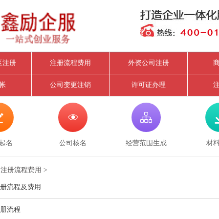
区注册
注册流程费用
外资公司注册
帐
公司变更注销
许可证办理



起名
公司核名
经营范围生成
材
>
注册流程费用
>
册流程及费用
册流程