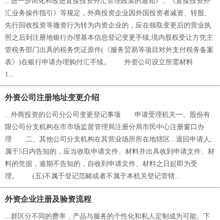
...进一步简化和改进直接投资外汇管理政策的通知》、《直接投资外
汇业务操作指引》等规定，外商投资企业因外国投资者减资、转股、
先行回收投资等撤资行为转为内资企业的，应在领取变更后的营业执
照之后到注册地银行办理基本信息登记变更手续;境内股权受让方凭主
管税务部门出具的税务凭证原件(《服务贸易等项目对外支付税务备案
表》)在银行申请办理购付汇手续。 外资公司设立所需材料
1...
外资公司注册地址变更介绍
...外商投资的公司分公司变更登记事项 申请受理机关一、股份有
限公司分支机构在市市场监督管理局注册分局市民中心注册窗口办
理 二、其他公司分支机构在其营业场所所在地辖区...退回申请人;
属于5日内告知的，应当收取申请文件、材料并出具收到申请文件、材
料的凭据，逾期不告知的，自收到申请文件、材料之日起即为受
理。 (五)不属于登记范畴或者不属于本机关登记管辖...
外资企业注册及验资流程
...群区分不同的费率，产品与服务的个性化和私人定制成为可能。下