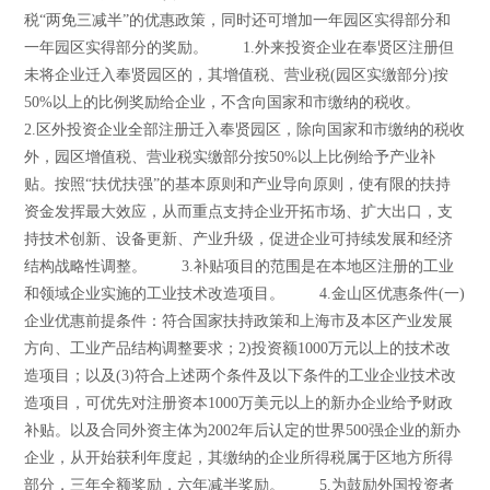
税“两免三减半”的优惠政策，同时还可增加一年园区实得部分和
一年园区实得部分的奖励。 1.外来投资企业在奉贤区注册但
未将企业迁入奉贤园区的，其增值税、营业税(园区实缴部分)按
50%以上的比例奖励给企业，不含向国家和市缴纳的税收。
2.区外投资企业全部注册迁入奉贤园区，除向国家和市缴纳的税收
外，园区增值税、营业税实缴部分按50%以上比例给予产业补
贴。按照“扶优扶强”的基本原则和产业导向原则，使有限的扶持
资金发挥最大效应，从而重点支持企业开拓市场、扩大出口，支
持技术创新、设备更新、产业升级，促进企业可持续发展和经济
结构战略性调整。 3.补贴项目的范围是在本地区注册的工业
和领域企业实施的工业技术改造项目。 4.金山区优惠条件(一)
企业优惠前提条件：符合国家扶持政策和上海市及本区产业发展
方向、工业产品结构调整要求；2)投资额1000万元以上的技术改
造项目；以及(3)符合上述两个条件及以下条件的工业企业技术改
造项目，可优先对注册资本1000万美元以上的新办企业给予财政
补贴。以及合同外资主体为2002年后认定的世界500强企业的新办
企业，从开始获利年度起，其缴纳的企业所得税属于区地方所得
部分，三年全额奖励，六年减半奖励。 5.为鼓励外国投资者